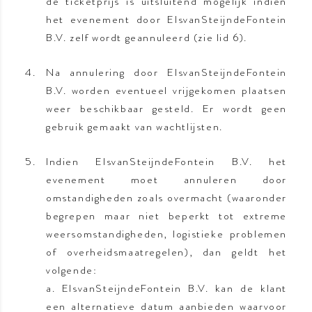
de ticketprijs is uitsluitend mogelijk indien
het evenement door ElsvanSteijndeFontein
B.V. zelf wordt geannuleerd (zie lid 6).
Na annulering door ElsvanSteijndeFontein
B.V. worden eventueel vrijgekomen plaatsen
weer beschikbaar gesteld. Er wordt geen
gebruik gemaakt van wachtlijsten.
Indien ElsvanSteijndeFontein B.V. het
evenement moet annuleren door
omstandigheden zoals overmacht (waaronder
begrepen maar niet beperkt tot extreme
weersomstandigheden, logistieke problemen
of overheidsmaatregelen), dan geldt het
volgende:
a. ElsvanSteijndeFontein B.V. kan de klant
een alternatieve datum aanbieden waarvoor