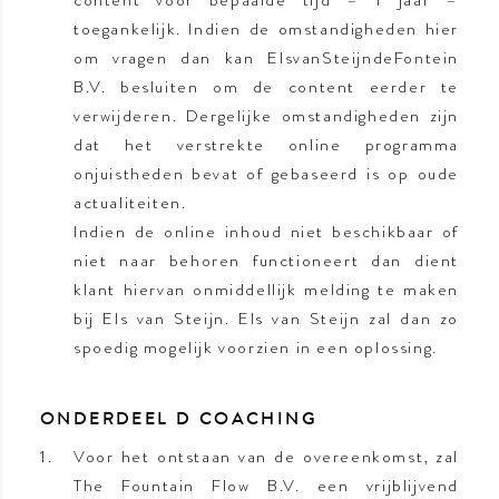
content voor bepaalde tijd – 1 jaar –
toegankelijk. Indien de omstandigheden hier
om vragen dan kan ElsvanSteijndeFontein
B.V. besluiten om de content eerder te
verwijderen. Dergelijke omstandigheden zijn
dat het verstrekte online programma
onjuistheden bevat of gebaseerd is op oude
actualiteiten.
Indien de online inhoud niet beschikbaar of
niet naar behoren functioneert dan dient
klant hiervan onmiddellijk melding te maken
bij Els van Steijn. Els van Steijn zal dan zo
spoedig mogelijk voorzien in een oplossing.
ONDERDEEL D COACHING
Voor het ontstaan van de overeenkomst, zal
The Fountain Flow B.V. een vrijblijvend