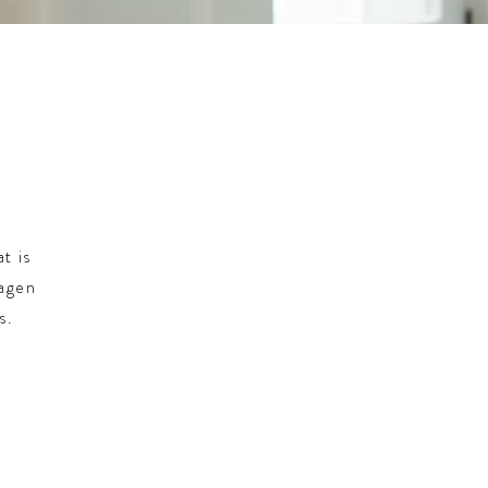
t is
dagen
s.