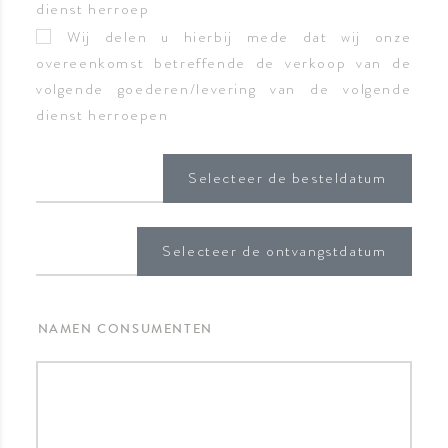
dienst herroep
Wij delen u hierbij mede dat wij onze
overeenkomst betreffende de verkoop van de
volgende goederen/levering van de volgende
dienst herroepen
Selecteer de besteldatum
Selecteer de ontvangstdatum
NAMEN CONSUMENTEN