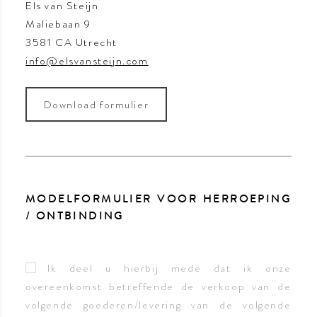
Els van Steijn
Maliebaan 9
3581 CA Utrecht
info@elsvansteijn.com
Download formulier
MODELFORMULIER VOOR HERROEPING
/ ONTBINDING
Ik deel u hierbij mede dat ik onze
overeenkomst betreffende de verkoop van de
volgende goederen/levering van de volgende