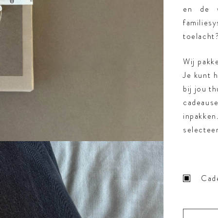
en de 
familiesy
toelacht
Wij pakke
Je kunt h
bij jou t
cadeause
inpakken
selectee
Cad