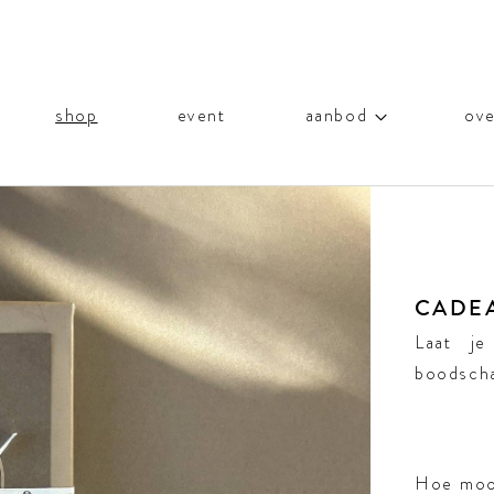
shop
event
aanbod
ove
CADE
Laat je
boodsch
Hoe mooi