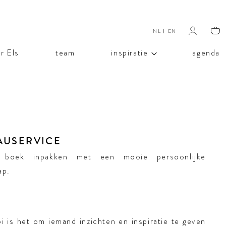
NL
EN
Selecteer de taal
r Els
team
inspiratie
agenda
AUSERVICE
 boek inpakken met een mooie persoonlijke
ap.
 is het om iemand inzichten en inspiratie te geven