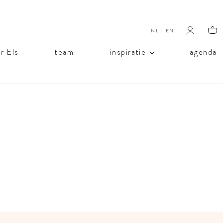
NL
EN
Selecteer de taal
r Els
team
inspiratie
agenda