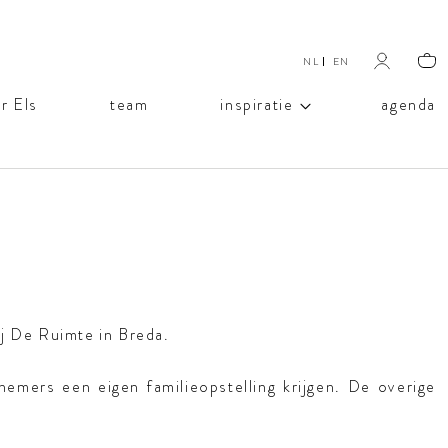
NL
EN
Selecteer de taal
r Els
team
inspiratie
agenda
ij De Ruimte in Breda.
emers een eigen familieopstelling krijgen. De overige