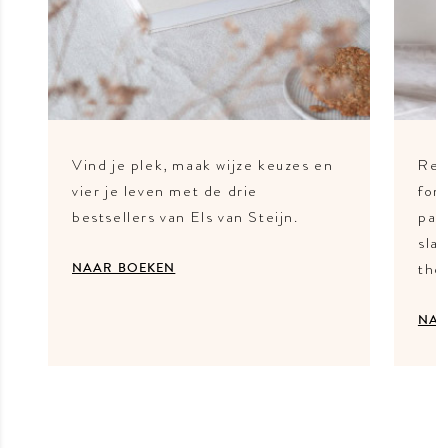
Vind je plek, maak wijze keuzes en
Rei
vier je leven met de drie
fon
bestsellers van Els van Steijn.
pat
slag
the
NAAR BOEKEN
NAA